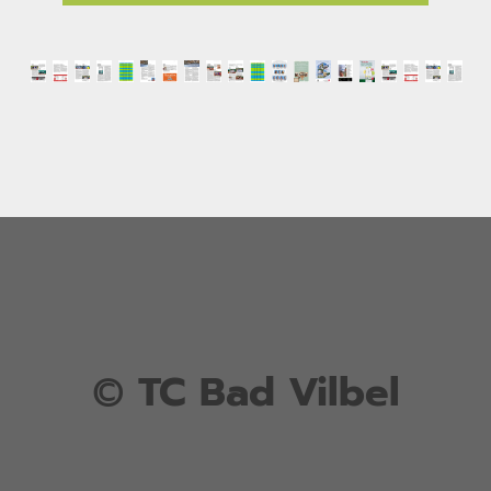
©
TC Bad Vilbel