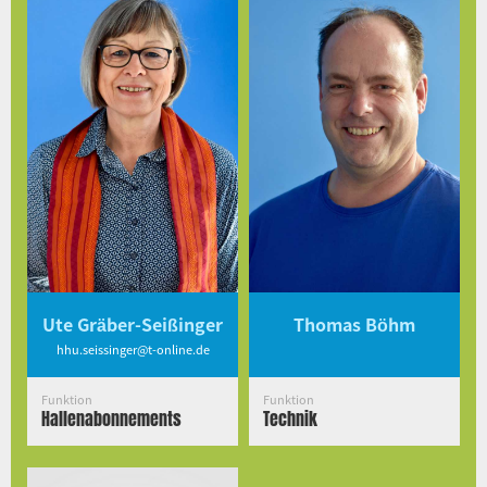
Ute Gräber-Seißinger
Thomas Böhm
hhu.seissinger@t-online.de
Funktion
Funktion
Hallenabonnements
Technik