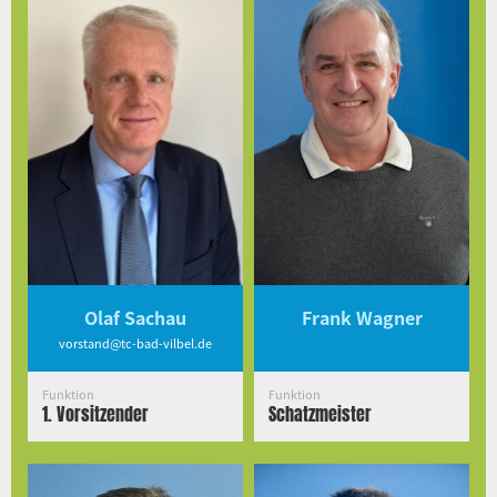
Olaf Sachau
Frank Wagner
vorstand@tc-bad-vilbel.de
Funktion
Funktion
1. Vorsitzender
Schatzmeister