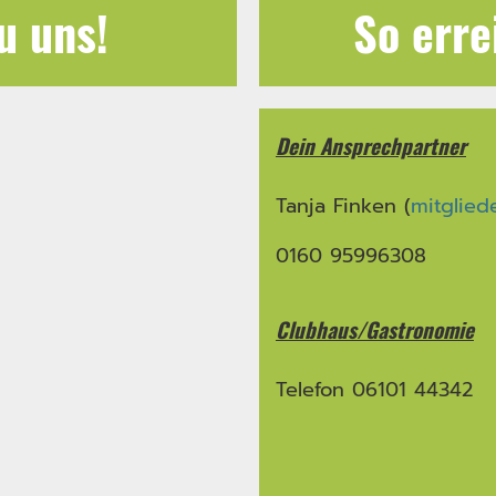
Du uns!
So erre
Dein Ansprechpartner
Tanja Finken (
mitglied
0160 95996308
Clubhaus/Gastronomie
Telefon 06101 44342