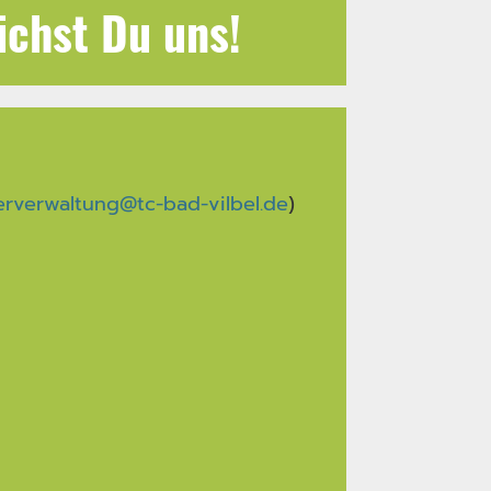
ichst Du uns!
erverwaltung@tc-bad-vilbel.de
)