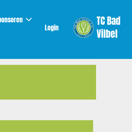
TC Bad
ponsoren
Login
Vilbel